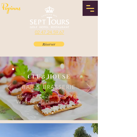
02.47.24.59.67
Réserver
CLUB HOUSE
BAR & BRASSERIE
Lundi au Jeudi : 12h - 14h
Vendredi au Dimanche : 12h
- 14h30